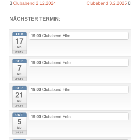
Post
Clubabend 2.12.2024
Clubabend 3.2.2025
navigation
NÄCHSTER TERMIN:
AUG
19:00
Clubabend Film
17
Mo
2026
SEP
19:00
Clubabend Foto
7
Mo
2026
SEP
19:00
Clubabend Film
21
Mo
2026
OKT
19:00
Clubabend Foto
5
Mo
2026