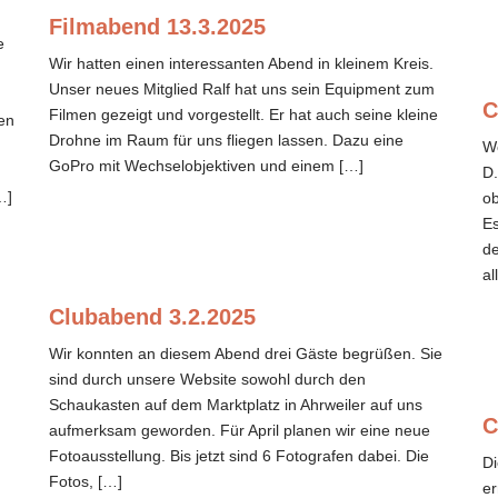
Filmabend 13.3.2025
e
Wir hatten einen interessanten Abend in kleinem Kreis.
Unser neues Mitglied Ralf hat uns sein Equipment zum
,
C
Filmen gezeigt und vorgestellt. Er hat auch seine kleine
en
Drohne im Raum für uns fliegen lassen. Dazu eine
Wo
GoPro mit Wechselobjektiven und einem […]
D.
…]
ob
Es
de
al
Clubabend 3.2.2025
Wir konnten an diesem Abend drei Gäste begrüßen. Sie
sind durch unsere Website sowohl durch den
Schaukasten auf dem Marktplatz in Ahrweiler auf uns
C
aufmerksam geworden. Für April planen wir eine neue
Fotoausstellung. Bis jetzt sind 6 Fotografen dabei. Die
Di
Fotos, […]
er