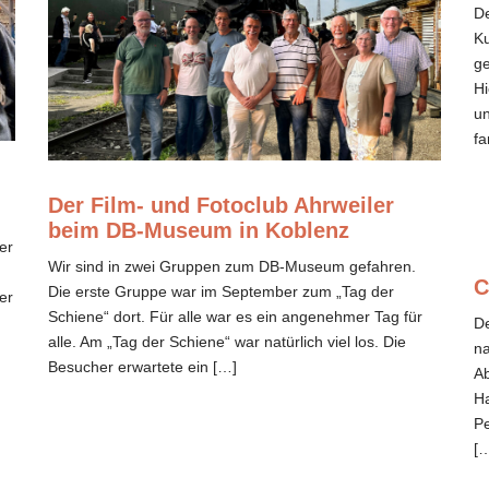
De
Ku
ge
Hi
u
fa
Der Film- und Fotoclub Ahrweiler
beim DB-Museum in Koblenz
er
Wir sind in zwei Gruppen zum DB-Museum gefahren.
C
Die erste Gruppe war im September zum „Tag der
er
Schiene“ dort. Für alle war es ein angenehmer Tag für
De
alle. Am „Tag der Schiene“ war natürlich viel los. Die
n
Besucher erwartete ein […]
Ab
Ha
Pe
[