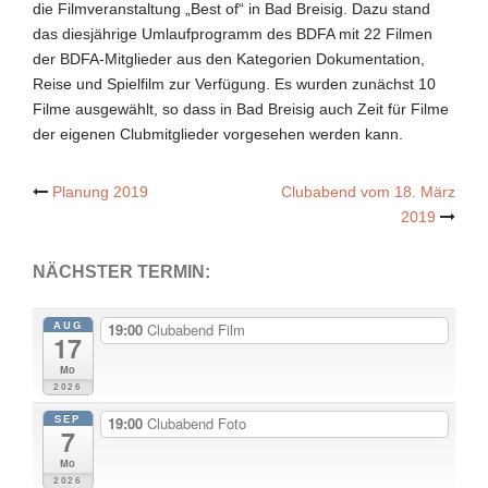
die Filmveranstaltung „Best of“ in Bad Breisig. Dazu stand
das diesjährige Umlaufprogramm des BDFA mit 22 Filmen
der BDFA-Mitglieder aus den Kategorien Dokumentation,
Reise und Spielfilm zur Verfügung. Es wurden zunächst 10
Filme ausgewählt, so dass in Bad Breisig auch Zeit für Filme
der eigenen Clubmitglieder vorgesehen werden kann.
Post
Planung 2019
Clubabend vom 18. März
2019
navigation
NÄCHSTER TERMIN:
AUG
19:00
Clubabend Film
17
Mo
2026
SEP
19:00
Clubabend Foto
7
Mo
2026