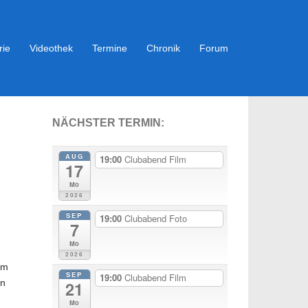
rie
Videothek
Termine
Chronik
Forum
NÄCHSTER TERMIN:
AUG
19:00
Clubabend Film
17
Mo
2026
SEP
19:00
Clubabend Foto
7
Mo
2026
mm
SEP
19:00
Clubabend Film
en
21
Mo