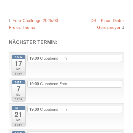
Post
Foto-Challenge 2025/03
DB – Klaus-Dieter
Freies Thema
Gerdsmeyer
navigation
NÄCHSTER TERMIN:
AUG
19:00
Clubabend Film
17
Mo
2026
SEP
19:00
Clubabend Foto
7
Mo
2026
SEP
19:00
Clubabend Film
21
Mo
2026