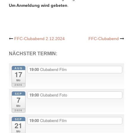
Um Anmeldung wird gebeten
.
Post
FFC-Clubabend 2.12.2024
FFC-Clubabend
navigation
NÄCHSTER TERMIN:
AUG
19:00
Clubabend Film
17
Mo
2026
SEP
19:00
Clubabend Foto
7
Mo
2026
SEP
19:00
Clubabend Film
21
Mo