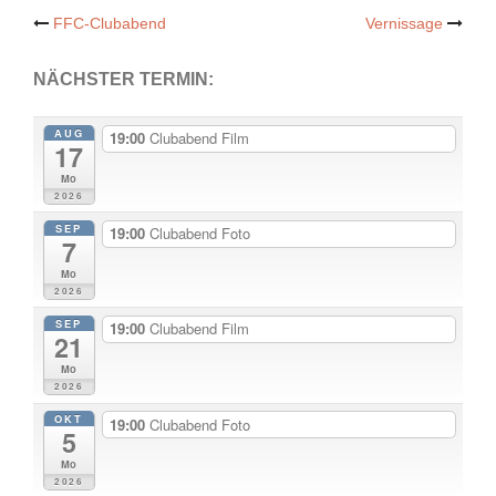
Post
FFC-Clubabend
Vernissage
navigation
NÄCHSTER TERMIN:
AUG
19:00
Clubabend Film
17
Mo
2026
SEP
19:00
Clubabend Foto
7
Mo
2026
SEP
19:00
Clubabend Film
21
Mo
2026
OKT
19:00
Clubabend Foto
5
Mo
2026