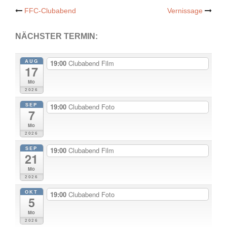
Post
FFC-Clubabend
Vernissage
navigation
NÄCHSTER TERMIN:
AUG
19:00
Clubabend Film
17
Mo
2026
SEP
19:00
Clubabend Foto
7
Mo
2026
SEP
19:00
Clubabend Film
21
Mo
2026
OKT
19:00
Clubabend Foto
5
Mo
2026