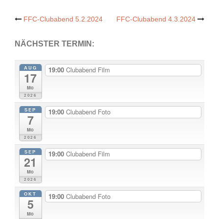
Post
FFC-Clubabend 5.2.2024
FFC-Clubabend 4.3.2024
navigation
NÄCHSTER TERMIN:
AUG
19:00
Clubabend Film
17
Mo
2026
SEP
19:00
Clubabend Foto
7
Mo
2026
SEP
19:00
Clubabend Film
21
Mo
2026
OKT
19:00
Clubabend Foto
5
Mo