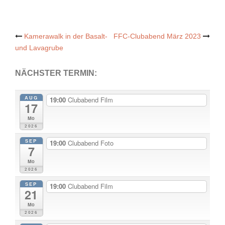
Post
Kamerawalk in der Basalt-
FFC-Clubabend März 2023
und Lavagrube
navigation
NÄCHSTER TERMIN:
AUG
19:00
Clubabend Film
17
Mo
2026
SEP
19:00
Clubabend Foto
7
Mo
2026
SEP
19:00
Clubabend Film
21
Mo
2026