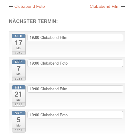
Post
Clubabend Foto
Clubabend Film
navigation
NÄCHSTER TERMIN:
AUG
19:00
Clubabend Film
17
Mo
2026
SEP
19:00
Clubabend Foto
7
Mo
2026
SEP
19:00
Clubabend Film
21
Mo
2026
OKT
19:00
Clubabend Foto
5
Mo
2026